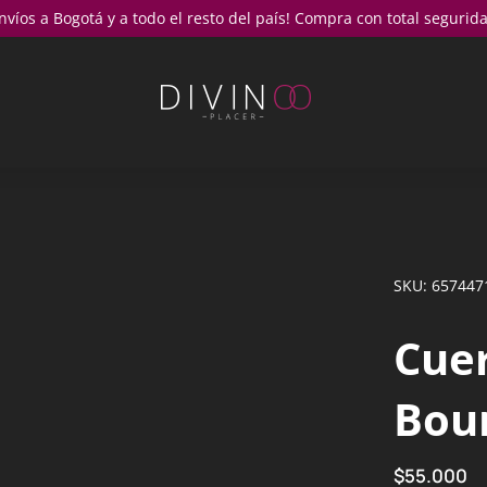
nvíos a Bogotá y a todo el resto del país! Compra con total segurid
SKU: 657447
Cue
Bou
$
55.000