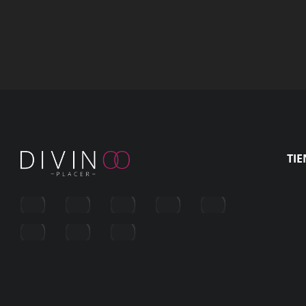
$
95.000
TI