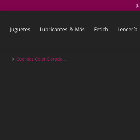
¡E
Juguetes
Lubricantes & Más
Fetich
Lencería
Cuerdas Color Dorada…
You are here: