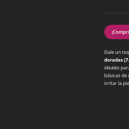
1 disponib
¡Compru
Dale un toq
doradas (7
ideales par
básicas de
irritar la p