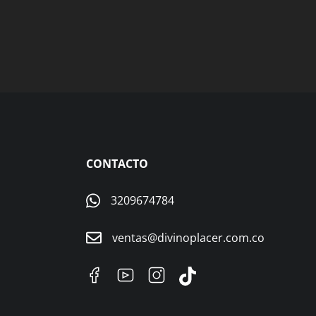
$
75.
CONTACTO
3209674784
ventas@divinoplacer.com.co