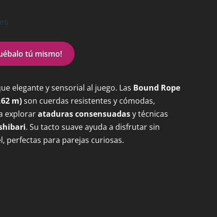
les
ébalo tú mismo!
ue elegante y sensorial al juego. Las
Bound Rope
.62 m)
son cuerdas resistentes y cómodas,
a explorar
ataduras consensuadas
y técnicas
shibari
. Su tacto suave ayuda a disfrutar sin
iel, perfectas para parejas curiosas.