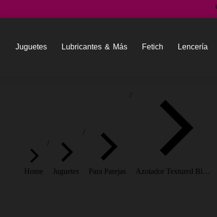
Juguetes
Lubricantes & Más
Fetich
Lencería
You are here:
Home
Juguetes
Para Parejas
Azotador Textured Bl…