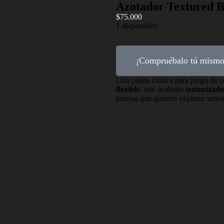
Azotador Textured 
$
75.000
1 disponibles
¡Compruébalo tú mismo
Una paleta clásica para juego de c
flexible
, con acabado
texturizado
parejas que quieren explorar sensa