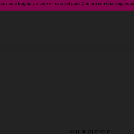
¡Envíos a Bogotá y a todo el resto del país! Compra con total seguridad
SKU: 603912299502