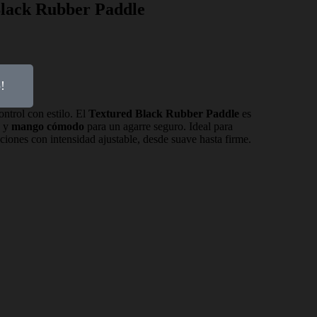
Black Rubber Paddle
!
ontrol con estilo. El
Textured Black Rubber Paddle
es
y
mango cómodo
para un agarre seguro. Ideal para
ciones con intensidad ajustable, desde suave hasta firme.