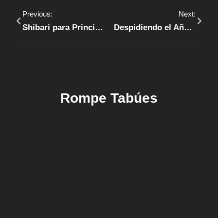
Previous:
Next:
Shibari para Principiantes: Descubre el Arte Sensual
Despidiendo el Año con Amor
Rompe Tabúes
RECOMENDACIONES
TECHNOLOGY
TIPS