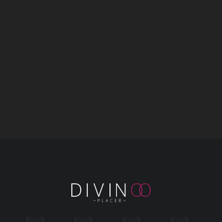
Crema anestésica
Lubricante con CBD –
anal con sabor a
Alta Potencia 0,5 oz
menta Numb AF (44
$
130.000
ml)
$
80.000