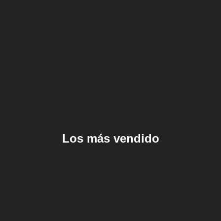
Los más vendido
Doc Johnson Rear
Entry Anal Lube 3.4 oz