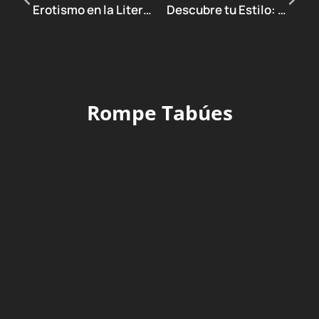
Erotismo en la Literatura: Libros que Despiertan la Pasión
Descubre tu Estilo: Cómo Elegir la Lencería Perfecta
Rompe Tabúes
RECOMENDACIONES
TECHNOLOGY
TIPS