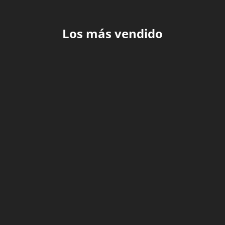
Los más vendido
Leer más
Leer más
Sérum reafirmante y
Estrechante Vaginal
tensor vaginal JO (1,7
Liquid Virgin 30 ml
oz)