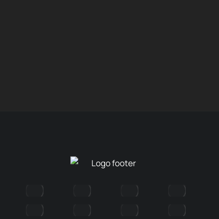
Arnés Sportsheets Phoenix Negro y Rojo
$
75.000