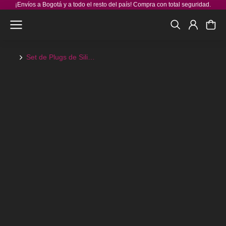
¡Envíos a Bogotá y a todo el resto del país! Compra con total seguridad.
Set de Plugs de Sili…
You are here: