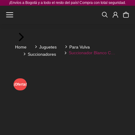
¡Envíos a Bogotá y a todo el resto del país! Compra con total seguridad.
You are here:
Home
Juguetes
Para Vulva
Succionador Blanco C…
Succionadores
¡Oferta!