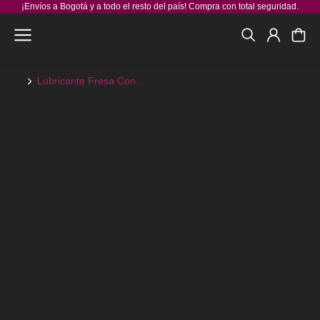
¡Envíos a Bogotá y a todo el resto del país! Compra con total seguridad.
Lubricante Fresa Con…
You are here: