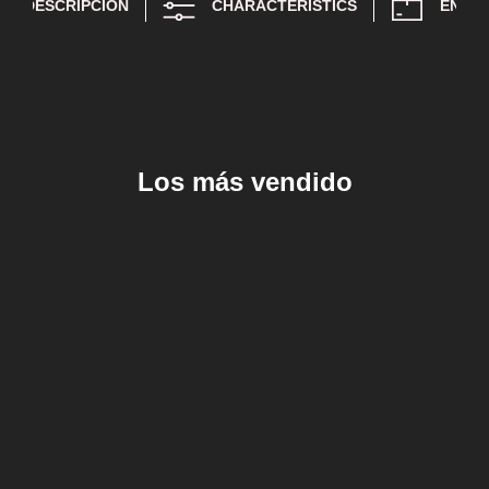
DESCRIPCIÓN
CHARACTERISTICS
ENTR
Los más vendido
Añadir al carrito