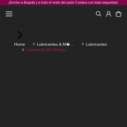
¡Envíos a Bogotá y a todo el resto del país! Compra con total seguridad.
You are here:
Home
Lubricantes & M�…
Lubricantes
Lubricante De Whisky…