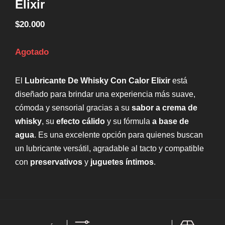
Elixir
$
20.000
Agotado
El
Lubricante De Whisky Con Calor Elixir
está
diseñado para brindar una experiencia más suave,
cómoda y sensorial gracias a su
sabor a crema de
whisky
, su
efecto cálido
y su fórmula
a base de
agua
. Es una excelente opción para quienes buscan
un lubricante versátil, agradable al tacto y compatible
con
preservativos
y
juguetes íntimos
.