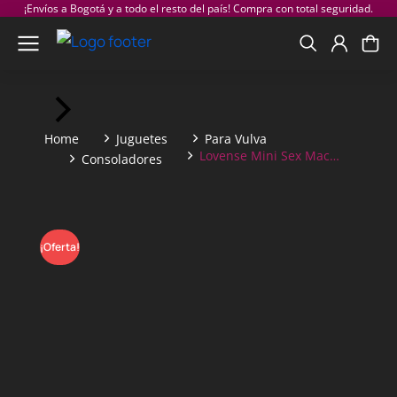
¡Envíos a Bogotá y a todo el resto del país! Compra con total seguridad.
You are here:
Home
Juguetes
Para Vulva
Lovense Mini Sex Mac…
Consoladores
¡Oferta!