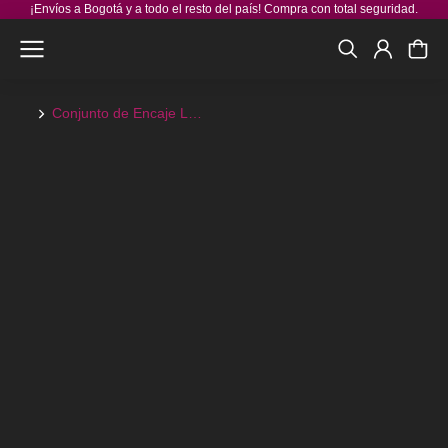
¡Envíos a Bogotá y a todo el resto del país! Compra con total seguridad.
Conjunto de Encaje L…
You are here: