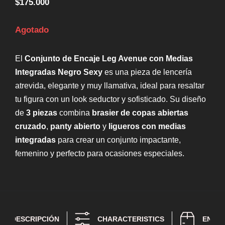
$
175.000
Agotado
El
Conjunto de Encaje Leg Avenue con Medias
Integradas Negro Sexy
es una pieza de lencería
atrevida, elegante y muy llamativa, ideal para resaltar
tu figura con un look seductor y sofisticado. Su diseño
de
3 piezas
combina
brasier de copas abiertas
cruzado
,
panty abierto
y
ligueros con medias
integradas
para crear un conjunto impactante,
femenino y perfecto para ocasiones especiales.
DESCRIPCIÓN
CHARACTERISTICS
ENTR