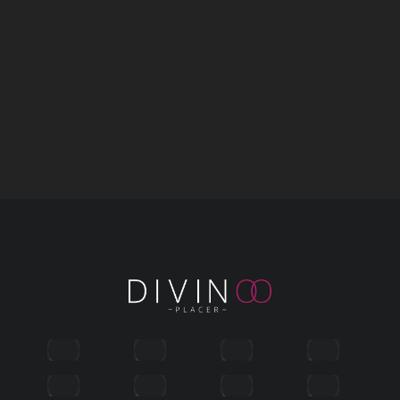
Calexotics Gel
Lubricante Anal
Lubricante Anal
Espeso Base de Agua
Aroma Fresa 177 ml
JO H2O 2 oz