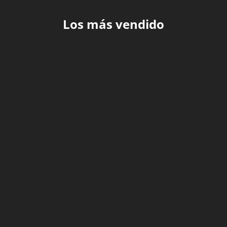
Los más vendido
Sérum reafirmante y
Estrechante Vaginal
tensor vaginal JO (1,7
Liquid Virgin 30 ml
oz)