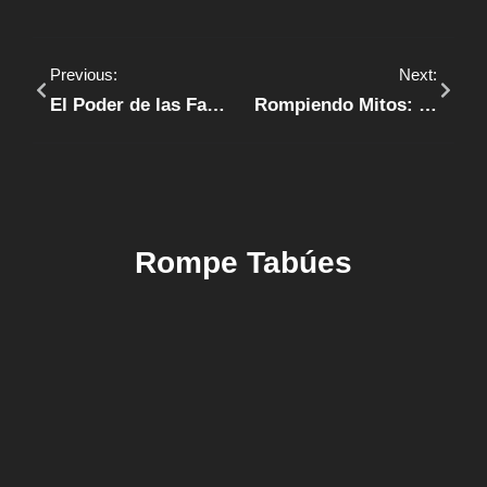
Previous:
Next:
El Poder de las Fantasías en la Intimidad
Rompiendo Mitos: Desmitificando Conceptos
Rompe Tabúes
RECOMENDACIONES
TECHNOLOGY
TIPS